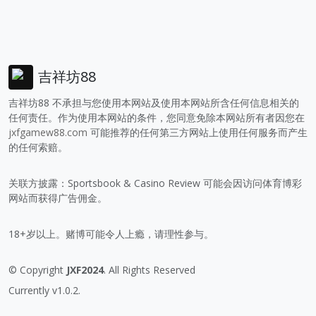
吉祥坊88
吉祥坊88 不承担与您使用本网站及使用本网站所含任何信息相关的
任何责任。作为使用本网站的条件，您同意免除本网站所有者因您在
jxfgamew88.com
可能推荐的任何第三方网站上使用任何服务而产生
的任何索赔。
关联方披露：Sportsbook & Casino Review 可能会因访问体育博彩
网站而获得广告佣金。
18+岁以上。赌博可能令人上瘾，请理性参与。
© Copyright
JXF2024
. All Rights Reserved
Currently v1.0.2.