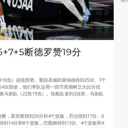
+7+5断德罗赞19分
胜16负）连续胜势。重回圣城的莱纳德得到25分、7个
板和4次助攻，他们率队运用一四节高潮树立大比分优
尼奥马刺队（22胜19负）。快船队拿到3连胜，马刺队
抢断，莫里斯得到20分和4个篮板，乔治得到17分、6
得到14分和8个篮板，巴图姆得到13分、4个篮板和4