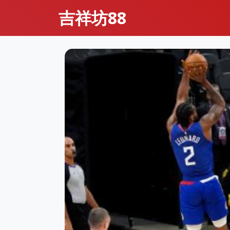
吉祥坊88