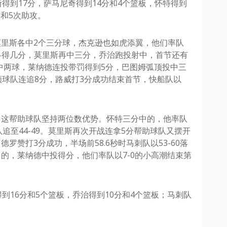
得到17分，萨马尼奇得到14分和4个篮板，怀特得到
板和5次助攻。
里斯各中2个三分球，杰克逊也如虎添翼，他们率队
后各得几分，莫里斯再中三分，乔治跑投射中，首节还有
赞罚中两球，莱纳德连投带罚得到5分，巴图姆弧顶投中三
领球队连追8分，路威打3分成功结束首节，快船队以
，这帮助球队坚持两位数优势。怀特三分中的，他率队
队追至44-49。莫里斯再次开战连拿5分帮助球队又摆开
赞打3分成功，半场前58.6秒时马刺队以53-60落
的，莱纳德中投得分，他们率队以7-0的小高潮结束第
到16分和5个篮板，乔治得到10分和4个篮板；马刺队