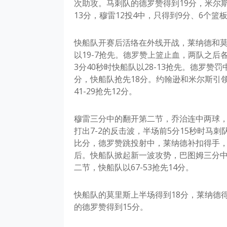
次助攻。马刺队的德罗赞得到19分，米尔斯
13分，穆雷12投4中，只得到9分、6个篮
快船队开赛后活络在外线开战，莱纳德和莫
以19-7抢先。德罗赞上篮止血，两队之
3分40秒时快船队以28-13抢先。德罗
分，快船队抢先18分。约翰逊和米尔斯引
41-29抢先12分。
穆雷三分中的翻开第二节，乔治连中两球
打出7-2的反击波，半场前5分15秒时马刺
比分，德罗赞跳投射中，莱纳德补扣得手，德罗
后。快船队掀起新一波攻势，巴图姆三分中
二节，快船队以67-53抢先14分。
快船队的莫里斯上半场得到18分，莱纳德得
的德罗赞得到15分。