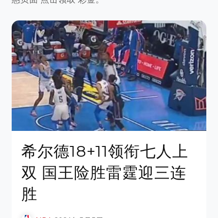
希尔德18+11领衔七人上
双 国王险胜雷霆迎三连
胜