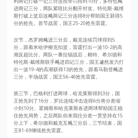
利两记打破一记三分连投带罚得到10分，多特也飚
进两记三分，两队紧咬比分翻开对攻。特伦斯-戴维
斯打破上篮后连飚两记三分连得8分帮助国王获得5
分的抢先。首节战罢，国王25-20抢先雷霆。
次节，杰罗姆飚进三分后，戴克连续罚球得到5
分，跟着米哈伊柳克扣篮，雷霆打出一波10-2的高
潮反超比分。两队一番拉锯战后，赖特、希尔德和
特伦斯-戴维斯联手飚进四记三分，国王遽然发力打
出一波19-4的高潮获得13的抢先，跟着马勒登飚进
三分，半场战罢，国王56-46抢先雷霆。
第三节，巴格利打进两球，哈克莱斯得到3分，国
王抢先到了16分，罗比连续冲击连得6分将分差缩
小到10分。霍姆斯和哈克莱斯各进两球帮助国王稳
住抢先局势，之后两队你来我往分差一贯坚持在15
分上下，希尔德和戴克互飚三分后，三节结束，国
王81-69继续抢先雷霆。