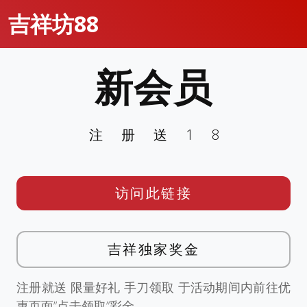
吉祥坊88
新会员
注册送18
访问此链接
吉祥独家奖金
注册就送 限量好礼 手刀领取 于活动期间内前往优
惠页面”点击领取”彩金。