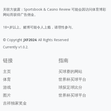
关联方披露：Sportsbook & Casino Review 可能会因访问体育博彩
网站而获得广告佣金。
18+岁以上。赌博可能令人上瘾，请理性参与。
© Copyright
JXF2024
. All Rights Reserved
Currently v1.0.2.
链接
指南
主页
买球赛的网站
体育
世界杯买球平台
游戏
球探足球比分
图片
世界杯买球平台
吉祥独家奖金