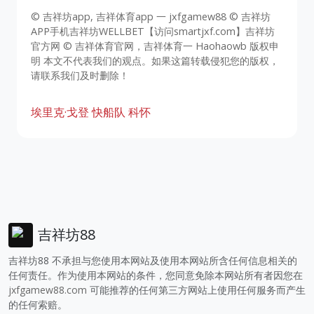
© 吉祥坊app, 吉祥体育app 一 jxfgamew88 © 吉祥坊
APP手机吉祥坊WELLBET【访问smartjxf.com】吉祥坊
官方网 © 吉祥体育官网，吉祥体育一 Haohaowb 版权申
明 本文不代表我们的观点。如果这篇转载侵犯您的版权，
请联系我们及时删除！
埃里克·戈登
快船队
科怀
吉祥坊88
吉祥坊88 不承担与您使用本网站及使用本网站所含任何信息相关的
任何责任。作为使用本网站的条件，您同意免除本网站所有者因您在
jxfgamew88.com
可能推荐的任何第三方网站上使用任何服务而产生
的任何索赔。