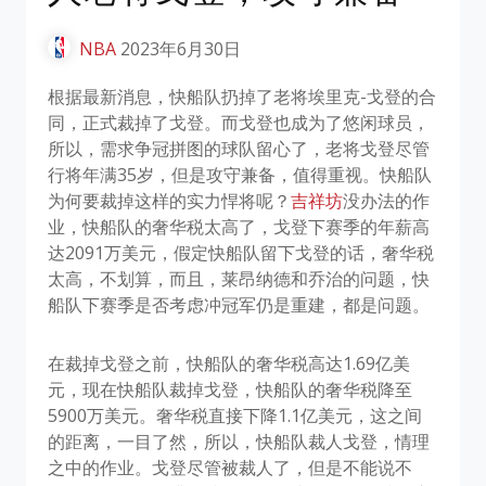
NBA
2023年6月30日
根据最新消息，快船队扔掉了老将埃里克-戈登的合
同，正式裁掉了戈登。而戈登也成为了悠闲球员，
所以，需求争冠拼图的球队留心了，老将戈登尽管
行将年满35岁，但是攻守兼备，值得重视。快船队
为何要裁掉这样的实力悍将呢？
吉祥坊
没办法的作
业，快船队的奢华税太高了，戈登下赛季的年薪高
达2091万美元，假定快船队留下戈登的话，奢华税
太高，不划算，而且，莱昂纳德和乔治的问题，快
船队下赛季是否考虑冲冠军仍是重建，都是问题。
在裁掉戈登之前，快船队的奢华税高达1.69亿美
元，现在快船队裁掉戈登，快船队的奢华税降至
5900万美元。奢华税直接下降1.1亿美元，这之间
的距离，一目了然，所以，快船队裁人戈登，情理
之中的作业。戈登尽管被裁人了，但是不能说不