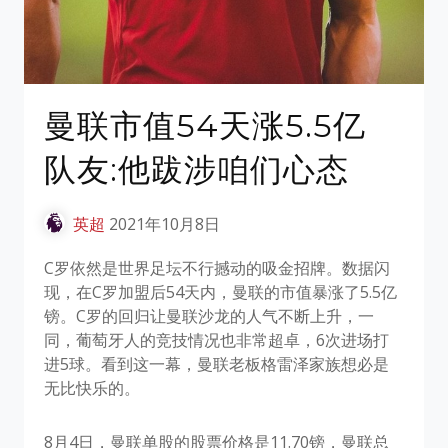
曼联市值54天涨5.5亿
队友:他跋涉咱们心态
英超
2021年10月8日
C罗依然是世界足坛不行撼动的吸金招牌。数据闪
现，在C罗加盟后54天内，曼联的市值暴涨了5.5亿
镑。C罗的回归让曼联沙龙的人气不断上升，一
同，葡萄牙人的竞技情况也非常超卓，6次进场打
进5球。看到这一幕，曼联老板格雷泽家族想必是
无比快乐的。
8月4日，曼联单股的股票价格是11.70镑，曼联总