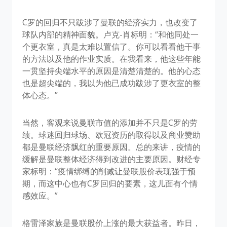
C罗的回归不只跋涉了曼联的经济实力，也改变了
球队内部的精神面貌。卢克-肖标明：“和他同处一
个更衣室，真是太难以置信了。你可以看看他干事
的方法以及他的作业实质。在我看来，他这些年能
一贯坚持尖端水平的原因是清楚清楚的。他的心态
也是超尖端的，我以为他已成功跋涉了更衣室的整
体心态。”
当然，客观来说曼联市值的添加并不只是C罗的劳
绩。球迷回归球场、欧冠资历的取得以及商业赞助
都是曼联经济飘红的重要原因。总的来讲，疫情的
缓解是曼联整体经济得到改进的主要原因。财经专
家标明：“疫情绑缚的削减让曼联股价表现强于预
期，而这中心也有C罗回归的要素，这儿面有个情
感效应。”
格雷泽家族是曼联股价上涨的最大获益者。昨日，