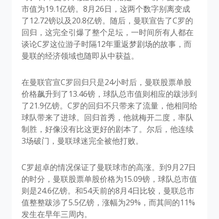
市值为19.1亿镑。8月26日，这两个数字别离变成
了12.72镑以及20.8亿镑。随后，曼联宣告了C罗的
回归，这完全引爆了整个足坛，一时间所有人都在
谈论C罗这位游子时隔12年重返梦剧场的故事，而
曼联的经济领域也随即从中获益。
在曼联官宣C罗回归只是24小时后，曼联股票单股
价格飙升到了13.46镑，球队总市值则相应的跋涉到
了21.9亿镑。C罗的回归不只带来了流量，他相同给
球队带来了进球。回归首秀，他就梅开二度，率队
制胜，好像没有比这更好的剧本了。尔后，他连续
3场破门，曼联球迷完全被他打败。
C罗超卓的情况保证了曼联球市的高涨。到9月27日
的时分，曼联股票单股价格为15.09镑，球队总市值
则是24.6亿镑。和54天前的8月4日比较，曼联总市
值整整跋涉了5.5亿镑，涨幅为29%，而其间的11%
发生在早年三周内。